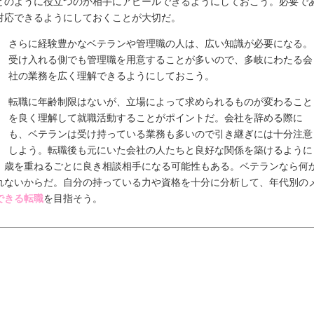
どのように役立つのか相手にアピールできるようにしておこう。必要で
対応できるようにしておくことが大切だ。
さらに経験豊かなベテランや管理職の人は、広い知識が必要になる。
受け入れる側でも管理職を用意することが多いので、多岐にわたる会
社の業務を広く理解できるようにしておこう。
転職に年齢制限はないが、立場によって求められるものが変わること
を良く理解して就職活動することがポイントだ。会社を辞める際に
も、ベテランは受け持っている業務も多いので引き継ぎには十分注意
しよう。転職後も元にいた会社の人たちと良好な関係を築けるように
、歳を重ねるごとに良き相談相手になる可能性もある。ベテランなら何
れないからだ。自分の持っている力や資格を十分に分析して、年代別の
できる転職
を目指そう。