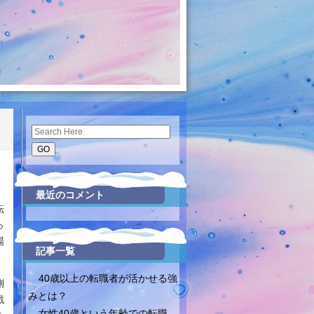
Search
最近のコメント
転
っ
場
記事一覧
40歳以上の転職者が活かせる強
側
みとは？
戦
女性40歳という年齢での転職、