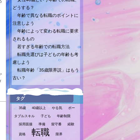
あ
どうする？
年齢で異なる転職のポイントに
注意しよう
年齢によって変わる転職に要求
されるもの
若すぎる年齢での転職方法
転職先選びは子どもの年齢も考
慮しよう
転職年齢「35歳限界説」はもう
か
古い？
メ
タグ
35歳
40歳以上
やる気
ポー
タブルスキル
子ども
年齢制限
採用面接
準備
留守番
経験
転職
資格
限界