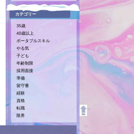
カテゴリー
35歳
40歳以上
ポータブルスキル
やる気
子ども
年齢制限
採用面接
準備
留守番
経験
資格
転職
限界