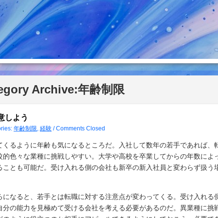
egory Archive:
年齢制限
意しよう
ries:
年齢制限
,
経験
/
Comments Closed
てくるように年齢も気になるところだ。入社して数年の若手であれば、
較的色々な業種に挑戦しやすい。大学や高校を卒業してからの年数によ
ることも可能だ。受け入れる側の会社も新卒の新入社員と変わらず扱う
ろになると、若手とは転職に対する注意点が変わってくる。受け入れる
自分の能力を見極めて受ける会社を考える必要があるのだ。異業種に挑