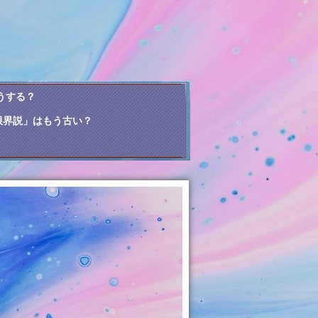
うする？
限界説」はもう古い？