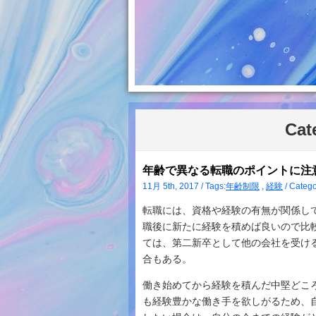
Cat
年齢で異なる転職のポイントに注
11月 5th, 2017 / Tags:
年齢制限
,
経験
/ Catego
転職には、資格や経験の有無が関係し
職後に新たに経験を積めば良いので比
ては、第二新卒として他の会社を受け
合もある。
働き始めてから経験を積んだ中堅どこ
も経験豊かな働き手を欲しがるため、